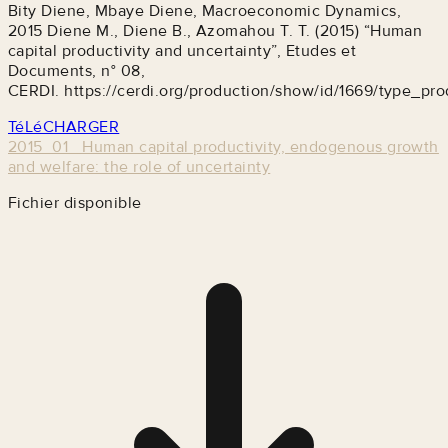
Bity Diene, Mbaye Diene, Macroeconomic Dynamics,
2015 Diene M., Diene B., Azomahou T. T. (2015) “Human
capital productivity and uncertainty”, Etudes et
Documents, n° 08,
CERDI. https://cerdi.org/production/show/id/1669/type_pro
TéLéCHARGER
2015_01_ Human capital productivity, endogenous growth
and welfare: the role of uncertainty
Fichier disponible