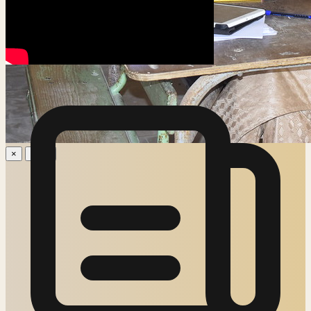
×
‹
›