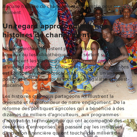
Aucune histoire de changement disponible pour le
moment.
Un regard approfondi sur nos
histoires de changement
Nos recherches ne restent pas confinées dans les
bureaux ou les bibliothèques. Elles sortent sur le terrain,
influencent les décideurs et transforment concrètement
la vie des populations. Chaque étude que nous menons
est conçue avec un objectif clair : générer un impact
positif et mesurable sur la société sénégalaise et ouest-
africaine.
Les histoires que nous partageons ici illustrent la
diversité et la profondeur de notre engagement. De la
réforme des politiques agricoles qui a bénéficié à des
dizaines de milliers d'agriculteurs, aux programmes
d'innovation technologique qui ont accompagné des
centaines d'entreprises, en passant par les initiatives
d'inclusion financière qui ont touché des milliers de