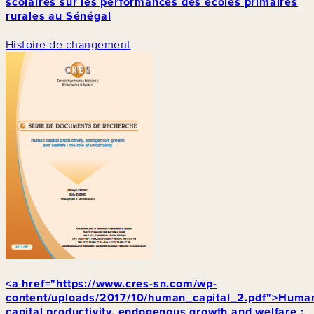
scolaires sur les performances des écoles primaires
rurales au Sénégal
Histoire de changement
<a href="https://www.cres-sn.com/wp-
content/uploads/2017/10/human_capital_2.pdf">Huma
capital productivity, endogenous growth and welfare :