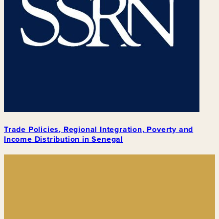
Trade Policies, Regional Integration, Poverty and
Income Distribution in Senegal