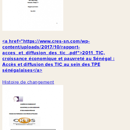
<a href="https://www.cres-sn.com/wp-
content/uploads/2017/10/rapport-
acces_et_diffusion_des_tic_.pdf">2011_TIC,
croissance économique et pauvreté au Sénégal :
Accès et diffusion des TIC au sein des TPE
sénégalaises</a>
Histoire de changement