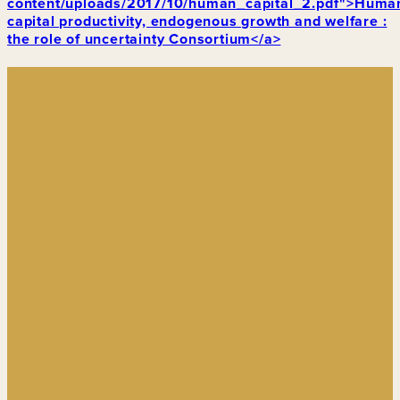
content/uploads/2017/10/human_capital_2.pdf">Huma
capital productivity, endogenous growth and welfare :
the role of uncertainty Consortium</a>