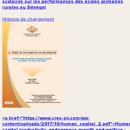
scolaires sur les performances des écoles primaires
rurales au Sénégal
Histoire de changement
<a href="https://www.cres-sn.com/wp-
content/uploads/2017/10/human_capital_2.pdf">Huma
capital productivity, endogenous growth and welfare :