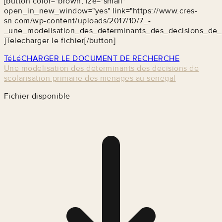
[button color="brown, ize="small"
open_in_new_window="yes" link="https://www.cres-
sn.com/wp-content/uploads/2017/10/7_-
_une_modelisation_des_determinants_des_decisions_de_
]Telecharger le fichier[/button]
TéLéCHARGER LE DOCUMENT DE RECHERCHE
Une modelisation des determinants des decisions de
scolarisation primaire des menages au senegal
Fichier disponible