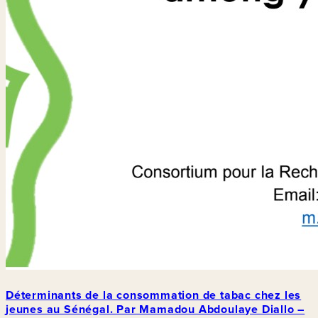
Déterminants de la consommation de tabac chez les
jeunes au Sénégal. Par Mamadou Abdoulaye Diallo –