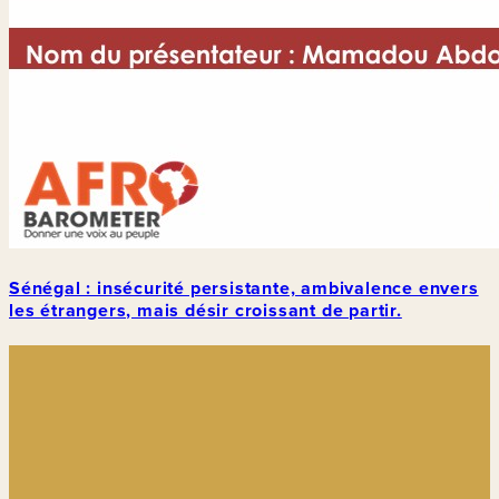
Sénégal : insécurité persistante, ambivalence envers
les étrangers, mais désir croissant de partir.