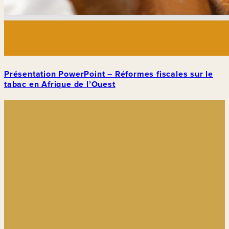
Présentation PowerPoint – Réformes fiscales sur le
tabac en Afrique de l’Ouest