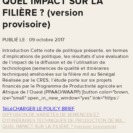
QUEL IMPACT SUR LA
FILIÈRE ? (version
provisoire)
PUBLIÉ LE : 09 octobre 2017
Introduction Cette note de politique présente, en termes
d’implications de politique, les résultats d’une évaluation
de l’impact de la diffusion et de l’utilisation de
technologies (semences de qualité et itinéraires
techniques) améliorées sur la filière mil au Sénégal.
Réalisée par le CRES, l’étude porte sur six projets
financés par le Programme de Productivité agricole en
Afrique de l’Ouest (PPAAO/WAAPP) [button color="brown,
ize="small" open_in_new_window="yes" link="https:/
TéLéCHARGER LE POLICY BRIEF
DIFFUSION DE VARIÉTÉS DE SEMENCES ET
D'ITINÉRAIRES TECHNIQUES DE PRODUCTION DE MIL :
QUEL IMPACT SUR LA FILIÈRE ? (version provisoire)