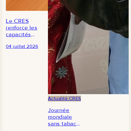
Le CRES
renforce les
capacités
des
04 juillet 2026
journalistes
en prélude à
la 3e édition
du Forum
national de
la recherche
économique
et sociale au
Actualité CRES
Sénégal
Journée
mondiale
sans tabac
2026 : Le