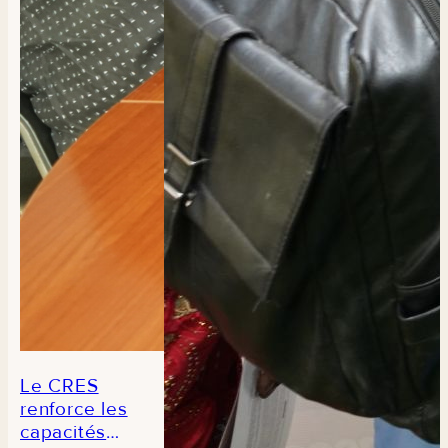
de
composition
des aliments
du Sénégal
Le CRES
renforce les
capacités