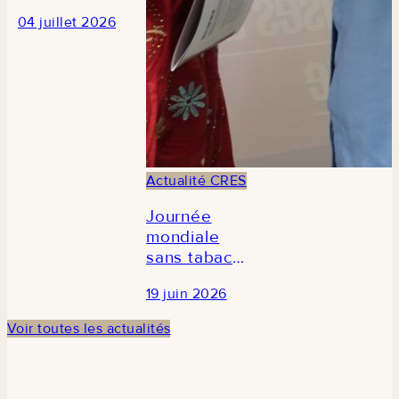
des
04 juillet 2026
journalistes
en prélude à
la 3e édition
du Forum
national de
la recherche
économique
et sociale au
Actualité CRES
Sénégal
Journée
mondiale
sans tabac
2026 : Le
19 juin 2026
CRES
participe à la
Voir toutes les actualités
commémoration
en
partenariat