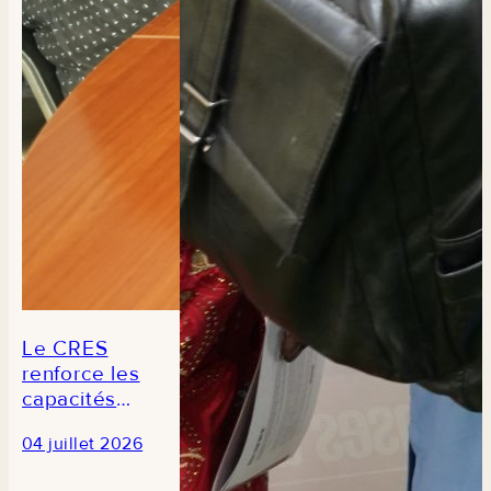
du Sénégal
Le CRES
renforce les
capacités
des
04 juillet 2026
journalistes
en prélude à