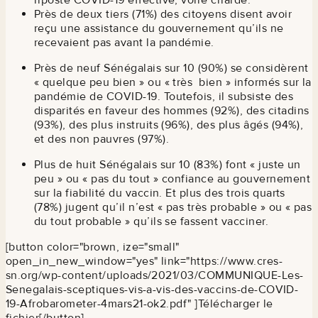
Près de deux tiers (71%) des citoyens disent avoir
reçu une assistance du gouvernement qu’ils ne
recevaient pas avant la pandémie.
Près de neuf Sénégalais sur 10 (90%) se considèrent
« quelque peu bien » ou « très bien » informés sur la
pandémie de COVID-19. Toutefois, il subsiste des
disparités en faveur des hommes (92%), des citadins
(93%), des plus instruits (96%), des plus âgés (94%),
et des non pauvres (97%).
Plus de huit Sénégalais sur 10 (83%) font « juste un
peu » ou « pas du tout » confiance au gouvernement
sur la fiabilité du vaccin. Et plus des trois quarts
(78%) jugent qu’il n’est « pas très probable » ou « pas
du tout probable » qu’ils se fassent vacciner.
[button color="brown, ize="small"
open_in_new_window="yes" link="https://www.cres-
sn.org/wp-content/uploads/2021/03/COMMUNIQUE-Les-
Senegalais-sceptiques-vis-a-vis-des-vaccins-de-COVID-
19-Afrobarometer-4mars21-ok2.pdf" ]Télécharger le
fichier[/button]