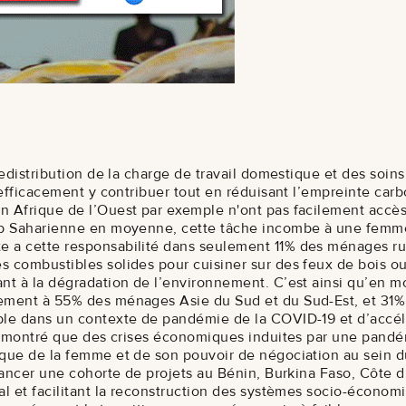
 redistribution de la charge de travail domestique et des s
 efficacement y contribuer tout en réduisant l’empreinte car
 Afrique de l’Ouest par exemple n'ont pas facilement accès 
sub Saharienne en moyenne, cette tâche incombe à une fem
 a cette responsabilité dans seulement 11% des ménages rur
 combustibles solides pour cuisiner sur des feux de bois ou
ant à la dégradation de l’environnement. C’est ainsi qu’e
ement à 55% des ménages Asie du Sud et du Sud-Est, et 31% 
ble dans un contexte de pandémie de la COVID-19 et d’accé
ont montré que des crises économiques induites par une pa
ique de la femme et de son pouvoir de négociation au sein 
ancer une cohorte de projets au Bénin, Burkina Faso, Côte d’I
al et facilitant la reconstruction des systèmes socio-écono