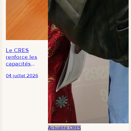
Le CRES
renforce les
capacités
des
04 juillet 2026
journalistes
en prélude à
la 3e édition
du Forum
national de
la recherche
économique
et sociale au
Actualité CRES