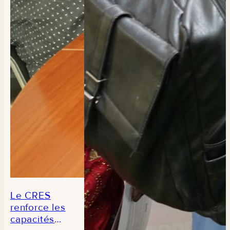
de
composition
des aliments
du Sénégal
Le CRES
renforce les
capacités