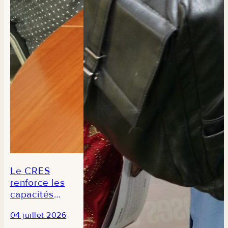
des aliments
du Sénégal
Le CRES
renforce les
capacités
des
04 juillet 2026
journalistes