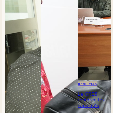
Actu_cres
Le CRES
renforce les
capacités
des acteurs