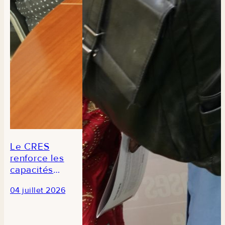
Le CRES
renforce les
capacités
des
04 juillet 2026
journalistes
en prélude à
la 3e édition