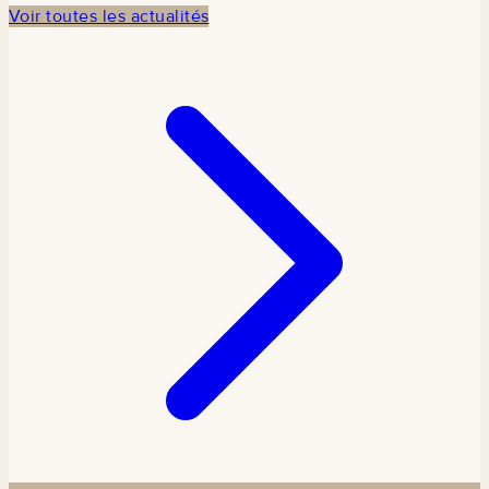
participe à la
Voir toutes les actualités
commémoration
en
partenariat
avec TCDI
Sénégal