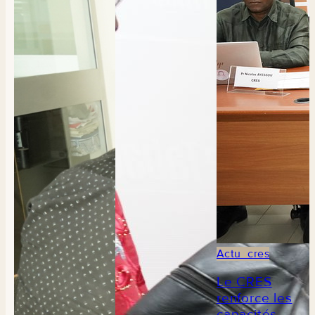
Actu_cres
Le CRES
renforce les
capacités