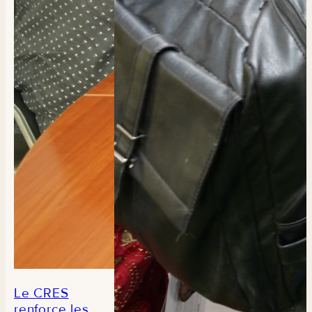
l’utilisation
de la Table
de
composition
des aliments
du Sénégal
Le CRES
renforce les