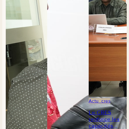
Actu_cres
Le CRES
renforce les
capacités