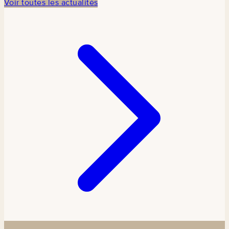
Voir toutes les actualités
commémoration
en
partenariat
avec TCDI
Sénégal