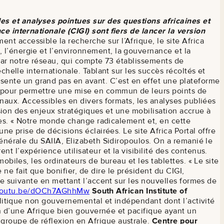
es et analyses pointues sur des questions africaines et
ce internationale (CIGI) sont fiers de lancer la version
nt accessible la recherche sur l’Afrique, le site Africa
 l’énergie et l’environnement, la gouvernance et la
 par notre réseau, qui compte 73 établissements de
chelle internationale. Tablant sur les succès récoltés et
ente un grand pas en avant. C’est en effet une plateforme
i, pour permettre une mise en commun de leurs points de
onaux. Accessibles en divers formats, les analyses publiées
ension des enjeux stratégiques et une mobilisation accrue à
ques. « Notre monde change radicalement et, en cette
ne prise de décisions éclairées. Le site Africa Portal offre
générale du SAIIA, Elizabeth Sidiropoulos. On a remanié le
t l’expérience utilisateur et la visibilité des contenus.
obiles, les ordinateurs de bureau et les tablettes. « Le site
e fait que bonifier, de dire le président du CIGI,
que suivante en mettant l’accent sur les nouvelles formes de
/youtu.be/dOCh7AGhhMw
South African Institute of
olitique non gouvernemental et indépendant dont l’activité
ion d’une Afrique bien gouvernée et pacifique ayant un
 groupe de réflexion en Afrique australe.
Centre pour