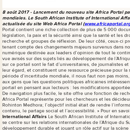
8 août 2017 - Lancement du nouveau site Africa Portal par 
mondiales.
Le South African Institute of International Affa
actualisée du site Web Africa Portal (
www.africaportal.or
Portal contient une riche collection de plus de 5 000 docu
législation, la paix et la sécurité ainsi que la santé et l
recherche et groupes de réflexion. De leur côté, ceux-ci pro
tenant compte des changements majeurs survenus dans notre
numérique destinée aux leaders d’opinion de tout le conti
vue avisés sur des sujets liés au développement de l’Afriqu
sur ce portail sont le fait d’universitaires, de journaliste
leur égard, et constituent une ressource précieuse pour la 
période d’incertitude mondiale, il nous faut non pas moins, 
aux gens que les questions politiques africaines intéressen
portail en pensant aux lecteurs : les modifications apporté
De navigation plus facile, le site offre une fonction de rec
Africa Portal représente pour les chercheurs et les décideu
Rohinton Medhora; l’objectif initial était de rendre l’info
contenu, le partage social et l’accessibilité. » Pour en savoi
International Affairs
Le South African Institute of Internat
se centre sur les relations internationales de l’Afrique du 
développement durable et jouant un rôle actif sur la scèn