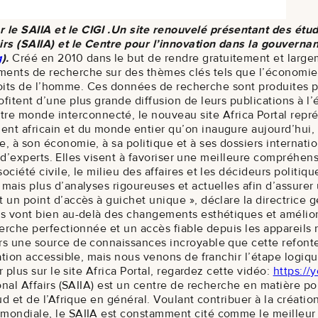
le SAIIA et le CIGI .
Un site renouvelé présentant des étud
irs (SAIIA) et le Centre pour l’innovation dans la gouvernan
g
).
Créé en 2010 dans le but de rendre gratuitement et largeme
ments de recherche sur des thèmes clés tels que l’économie,
es droits de l’homme. Ces données de recherche sont produites
fitent d’une plus grande diffusion de leurs publications à l’é
 monde interconnecté, le nouveau site Africa Portal représ
nent africain et du monde entier qu’on inaugure aujourd’hu
e, à son économie, à sa politique et à ses dossiers internati
s et d’experts. Elles visent à favoriser une meilleure compréh
société civile, le milieu des affaires et les décideurs politi
mais plus d’analyses rigoureuses et actuelles afin d’assurer u
t un point d’accès à guichet unique », déclare la directrice 
es vont bien au-delà des changements esthétiques et amélioren
herche perfectionnée et un accès fiable depuis les appareils m
rs une source de connaissances incroyable que cette refonte n
rmation accessible, mais nous venons de franchir l’étape logi
r plus sur le site Africa Portal, regardez cette vidéo:
https:/
ional Affairs (SAIIA) est un centre de recherche en matière p
Sud et de l’Afrique en général. Voulant contribuer à la créat
e mondiale, le SAIIA est constamment cité comme le meilleur