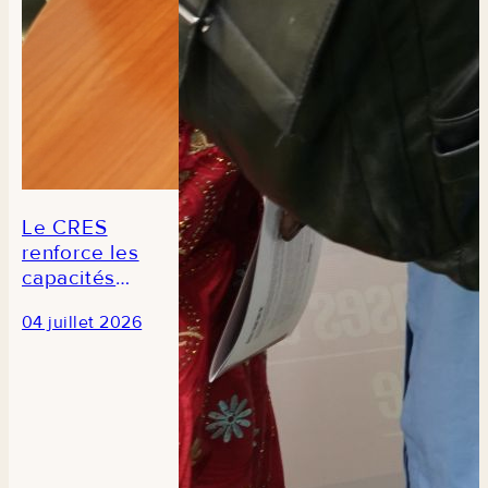
Le CRES
renforce les
capacités
des
04 juillet 2026
journalistes
en prélude à
la 3e édition
du Forum
national de
la recherche
économique