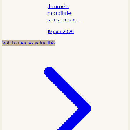
Journée
mondiale
sans tabac
2026 : Le
19 juin 2026
CRES
participe à la
Voir toutes les actualités
commémoration
en
partenariat
avec TCDI
Sénégal