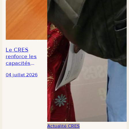
Le CRES
renforce les
capacités
des
04 juillet 2026
journalistes
en prélude à
la 3e édition
du Forum
national de
la recherche
économique
et sociale au
Actualité CRES