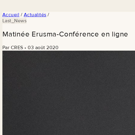
Accueil
/
Actualités
/
Last_News
Matinée Erusma-Conférence en ligne
Par CRES
•
03 août 2020