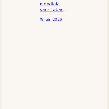
mondiale
sans tabac
2026 : Le
19 juin 2026
CRES
participe à la
commémoration
en
partenariat
avec TCDI
Sénégal