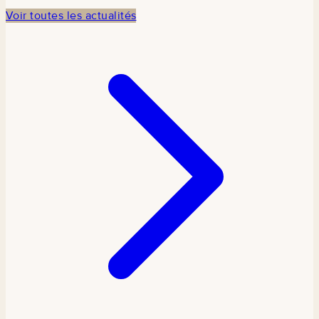
participe à la
Voir toutes les actualités
commémoration
en
partenariat
avec TCDI
Sénégal