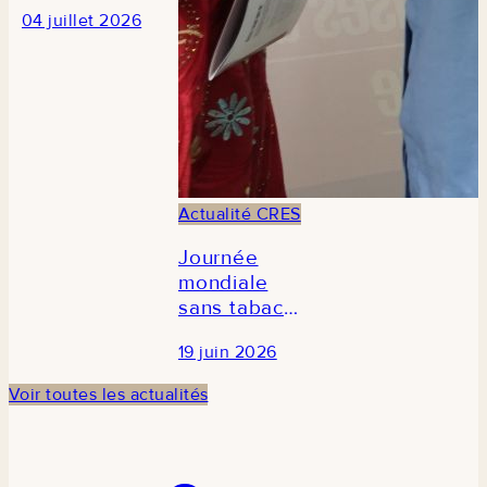
des
04 juillet 2026
journalistes
en prélude à
la 3e édition
du Forum
national de
la recherche
économique
et sociale au
Actualité CRES
Sénégal
Journée
mondiale
sans tabac
2026 : Le
19 juin 2026
CRES
participe à la
Voir toutes les actualités
commémoration
en
partenariat
avec TCDI