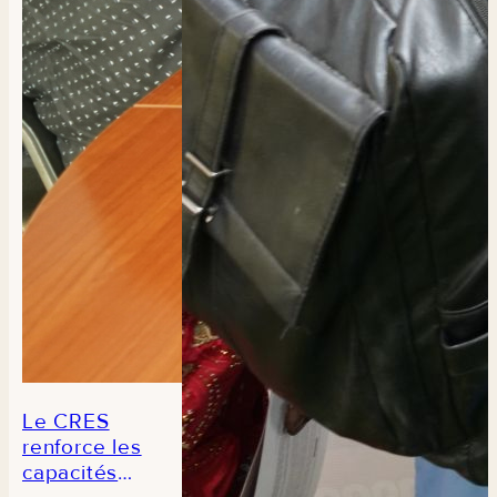
de
composition
des aliments
du Sénégal
Le CRES
renforce les
capacités