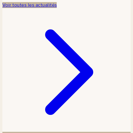
participe à la
Voir toutes les actualités
commémoration
en
partenariat
avec TCDI
Sénégal