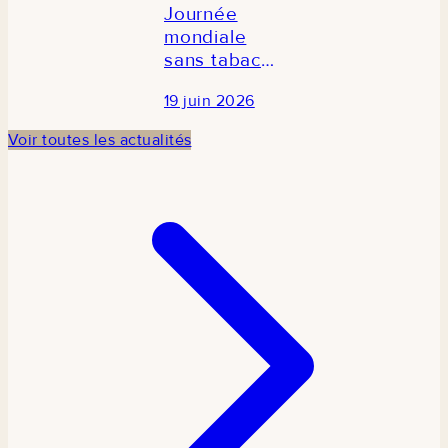
Journée
mondiale
sans tabac
2026 : Le
19 juin 2026
CRES
participe à la
Voir toutes les actualités
commémoration
en
partenariat
avec TCDI
Sénégal