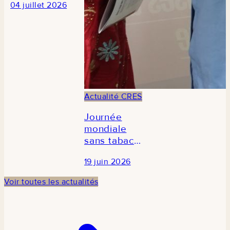
04 juillet 2026
journalistes
en prélude à
la 3e édition
du Forum
national de
la recherche
économique
et sociale au
Actualité CRES
Sénégal
Journée
mondiale
sans tabac
2026 : Le
19 juin 2026
CRES
participe à la
Voir toutes les actualités
commémoration
en
partenariat
avec TCDI