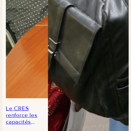
de
composition
des aliments
du Sénégal
Le CRES
renforce les
capacités
des