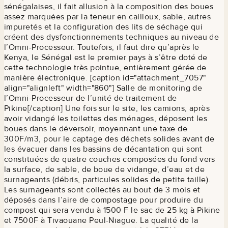
sénégalaises, il fait allusion à la composition des boues
assez marquées par la teneur en cailloux, sable, autres
impuretés et la configuration des lits de séchage qui
créent des dysfonctionnements techniques au niveau de
l’Omni-Processeur. Toutefois, il faut dire qu’après le
Kenya, le Sénégal est le premier pays à s’être doté de
cette technologie très pointue, entièrement gérée de
manière électronique. [caption id="attachment_7057"
align="alignleft" width="860"]
Salle de monitoring de
l’Omni-Processeur de l’unité de traitement de
Pikine[/caption] Une fois sur le site, les camions, après
avoir vidangé les toilettes des ménages, déposent les
boues dans le déversoir, moyennant une taxe de
300F/m3, pour le captage des déchets solides avant de
les évacuer dans les bassins de décantation qui sont
constituées de quatre couches composées du fond vers
la surface, de sable, de boue de vidange, d’eau et de
surnageants (débris, particules solides de petite taille).
Les surnageants sont collectés au bout de 3 mois et
déposés dans l’aire de compostage pour produire du
compost qui sera vendu à 1500 F le sac de 25 kg à Pikine
et 7500F à Tivaouane Peul-Niague. La qualité de la