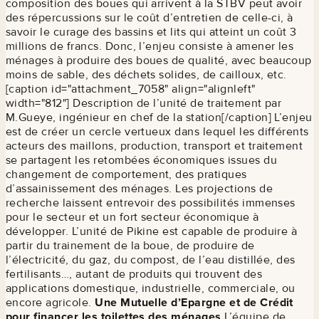
composition des boues qui arrivent à la STBV peut avoir
des répercussions sur le coût d’entretien de celle-ci, à
savoir le curage des bassins et lits qui atteint un coût 3
millions de francs. Donc, l’enjeu consiste à amener les
ménages à produire des boues de qualité, avec beaucoup
moins de sable, des déchets solides, de cailloux, etc.
[caption id="attachment_7058" align="alignleft"
width="812"]
Description de l’unité de traitement par
M.Gueye, ingénieur en chef de la station[/caption] L’enjeu
est de créer un cercle vertueux dans lequel les différents
acteurs des maillons, production, transport et traitement
se partagent les retombées économiques issues du
changement de comportement, des pratiques
d’assainissement des ménages. Les projections de
recherche laissent entrevoir des possibilités immenses
pour le secteur et un fort secteur économique à
développer. L’unité de Pikine est capable de produire à
partir du trainement de la boue, de produire de
l’électricité, du gaz, du compost, de l’eau distillée, des
fertilisants…, autant de produits qui trouvent des
applications domestique, industrielle, commerciale, ou
encore agricole.
Une Mutuelle d’Epargne et de Crédit
pour financer les toilettes des ménages
L’équipe de