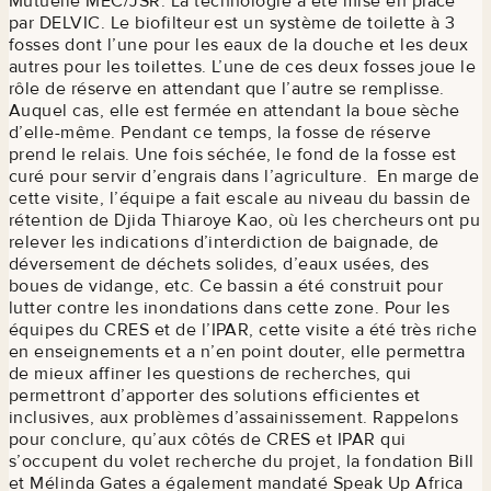
Mutuelle MEC/JSR. La technologie a été mise en place
par DELVIC. Le biofilteur est un système de toilette à 3
fosses dont l’une pour les eaux de la douche et les deux
autres pour les toilettes. L’une de ces deux fosses joue le
rôle de réserve en attendant que l’autre se remplisse.
Auquel cas, elle est fermée en attendant la boue sèche
d’elle-même. Pendant ce temps, la fosse de réserve
prend le relais. Une fois séchée, le fond de la fosse est
curé pour servir d’engrais dans l’agriculture.
En marge de
cette visite, l’équipe a fait escale au niveau du bassin de
rétention de Djida Thiaroye Kao, où les chercheurs ont pu
relever les indications d’interdiction de baignade, de
déversement de déchets solides, d’eaux usées, des
boues de vidange, etc. Ce bassin a été construit pour
lutter contre les inondations dans cette zone. Pour les
équipes du CRES et de l’IPAR, cette visite a été très riche
en enseignements et a n’en point douter, elle permettra
de mieux affiner les questions de recherches, qui
permettront d’apporter des solutions efficientes et
inclusives, aux problèmes d’assainissement. Rappelons
pour conclure, qu’aux côtés de CRES et IPAR qui
s’occupent du volet recherche du projet, la fondation Bill
et Mélinda Gates a également mandaté Speak Up Africa