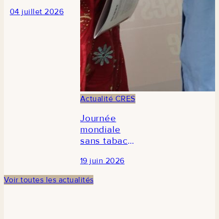
des
04 juillet 2026
journalistes
en prélude à
la 3e édition
du Forum
national de
la recherche
économique
et sociale au
Actualité CRES
Sénégal
Journée
mondiale
sans tabac
2026 : Le
19 juin 2026
CRES
participe à la
Voir toutes les actualités
commémoration
en
partenariat