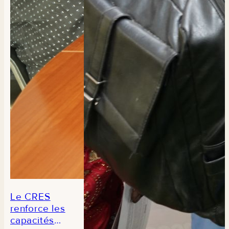
de
composition
des aliments
du Sénégal
Le CRES
renforce les
capacités