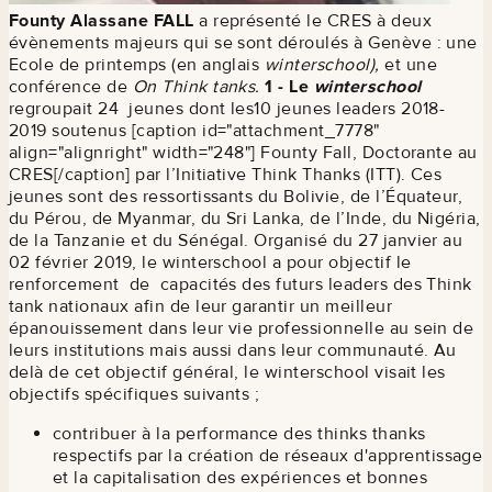
Founty Alassane FALL
a représenté le CRES à deux
évènements majeurs qui se sont déroulés à Genève : une
Ecole de printemps (en anglais
winterschool),
et une
conférence de
On Think tanks.
1 - Le
winterschool
regroupait 24 jeunes dont les10 jeunes leaders 2018-
2019 soutenus [caption id="attachment_7778"
align="alignright" width="248"]
Founty Fall, Doctorante au
CRES[/caption] par l’Initiative Think Thanks (ITT). Ces
jeunes sont des ressortissants du Bolivie, de l’Équateur,
du Pérou, de Myanmar, du Sri Lanka, de l’Inde, du Nigéria,
de la Tanzanie et du Sénégal. Organisé du 27 janvier au
02 février 2019, le winterschool a pour objectif le
renforcement de capacités des futurs leaders des Think
tank nationaux afin de leur garantir un meilleur
épanouissement dans leur vie professionnelle au sein de
leurs institutions mais aussi dans leur communauté. Au
delà de cet objectif général, le winterschool visait les
objectifs spécifiques suivants ;
contribuer à la performance des thinks thanks
respectifs par la création de réseaux d'apprentissage
et la capitalisation des expériences et bonnes