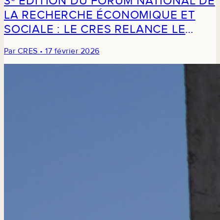
3ᵉ ÉDITION DU FORUM NATIONAL DE
LA RECHERCHE ÉCONOMIQUE ET
SOCIALE : LE CRES RELANCE LE
DIALOGUE ENTRE RECHERCHE ET
Par CRES • 17 février 2026
DÉCISION PUBLIQUE